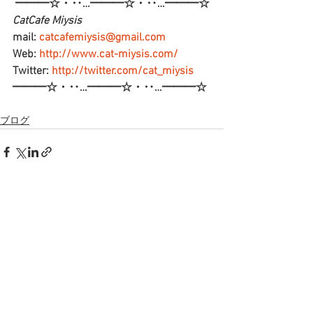
━━━☆・‥…━━━☆・‥…━━━☆
CatCafe Miysis 
mail: 
catcafemiysis@gmail.com
Web: 
http://www.cat-miysis.com/
Twitter: 
http://twitter.com/cat_miysis
━━━☆・‥…━━━☆・‥…━━━☆
ブログ
すべて表示
最新記事