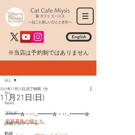
Cat Cafe Miysis
猫 カフェ ミーシス
～ねこと楽しいひとときを～
English
​※当店は予約制ではありません
記事
ALL
2021年11月21日
読了時間: 1分
ALL
11月21日(日)
News
ブログ
━━━☆・‥…━━━☆・‥…━━━☆
里親募集の猫たち 
詳細プロフィール
動画