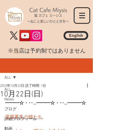
Cat Cafe Miysis
猫 カフェ ミーシス
～ねこと楽しいひとときを～
English
​※当店は予約制ではありません
記事
ALL
2023年10月22日
読了時間: 1分
ALL
10月22日(日)
News
━━━☆・‥…━━━☆・‥…━━━☆
ブログ
里親募集の猫たち 
詳細プロフィール
動画