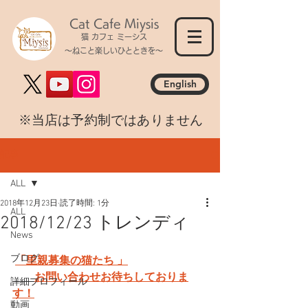
Cat Cafe Miysis
猫 カフェ ミーシス
～ねこと楽しいひとときを～
English
​※当店は予約制ではありません
記事
ALL
2018年12月23日
読了時間: 1分
ALL
2018/12/23 トレンディ
News
ブログ
「里親募集の猫たち 」
お問い合わせお待ちしておりま
詳細プロフィール
す！
動画