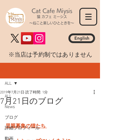
Cat Cafe Miysis
猫 カフェ ミーシス
～ねこと楽しいひとときを～
English
​※当店は予約制ではありません
記事
ALL
2019年7月21日
読了時間: 1分
ALL
7月21日のブログ
News
ブログ
里親募集の猫たち 
詳細プロフィール
動画