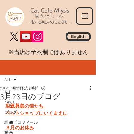
Cat Cafe Miysis
猫 カフェ ミーシス
～ねこと楽しいひとときを～
English
​※当店は予約制ではありません
記事
ALL
2019年3月23日
読了時間: 1分
ALL
3月23日のブログ
News
里親募集の猫たち 
ブログ
ペットショップにいくまえに
詳細プロフィール
３月のお休み
動画