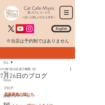
Cat Cafe Miysis
猫 カフェ ミーシス
～ねこと楽しいひとときを～
English
​※当店は予約制ではありません
記事
ALL
2019年7月26日
読了時間: 1分
ALL
7月26日のブログ
News
ブログ
里親募集の猫たち 
詳細プロフィール
動画