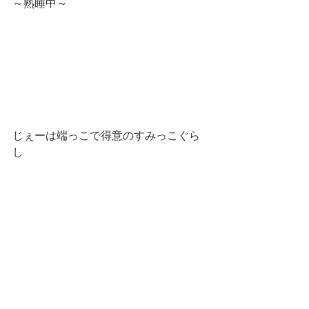
～熟睡中～
じぇーは端っこで得意のすみっこぐら
し