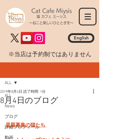
Cat Cafe Miysis
猫 カフェ ミーシス
～ねこと楽しいひとときを～
English
​※当店は予約制ではありません
記事
ALL
2019年8月4日
読了時間: 1分
ALL
8月4日のブログ
News
ブログ
里親募集の猫たち 
詳細プロフィール
動画