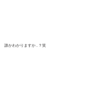
誰かわかりますか…？笑
・‥…━━━☆・‥…━━━☆・‥…
━━━☆・‥…━━━☆ 
スタンプショップはこちらです！
第一弾
第二弾