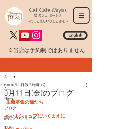
Cat Cafe Miysis
猫 カフェ ミーシス
～ねこと楽しいひとときを～
English
​※当店は予約制ではありません
記事
ALL
2019年10月11日
読了時間: 1分
ALL
10月11日(金)のブログ
News
里親募集の猫たち 
ブログ
ペットショップにいくまえに
詳細プロフィール
動画