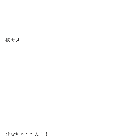
拡大🔎
ひなちゃ〜〜ん！！