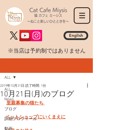
Cat Cafe Miysis
猫 カフェ ミーシス
～ねこと楽しいひとときを～
English
​※当店は予約制ではありません
記事
ALL
2019年10月21日
読了時間: 1分
ALL
10月21日(月)のブログ
News
里親募集の猫たち 
ブログ
ペットショップにいくまえに
詳細プロフィール
動画