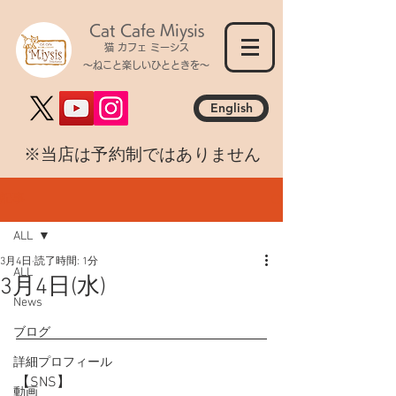
Cat Cafe Miysis
猫 カフェ ミーシス
～ねこと楽しいひとときを～
English
​※当店は予約制ではありません
記事
ALL
3月4日
読了時間: 1分
ALL
3月4日(水)
News
ブログ
詳細プロフィール
【SNS】
動画