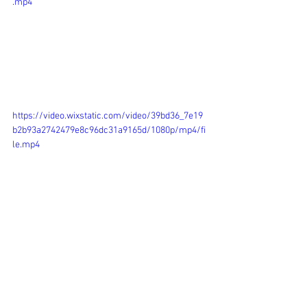
.mp4
https://video.wixstatic.com/video/39bd36_7e19
b2b93a2742479e8c96dc31a9165d/1080p/mp4/fi
le.mp4