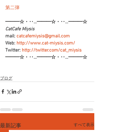
第二弾
━━━☆・‥…━━━☆・‥…━━━☆
CatCafe Miysis 
mail: 
catcafemiysis@gmail.com
Web: 
http://www.cat-miysis.com/
Twitter: 
http://twitter.com/cat_miysis
━━━☆・‥…━━━☆・‥…━━━☆
ブログ
すべて表示
最新記事