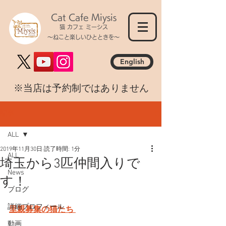
Cat Cafe Miysis
猫 カフェ ミーシス
～ねこと楽しいひとときを～
English
​※当店は予約制ではありません
記事
ALL
2019年11月30日
読了時間: 1分
ALL
埼玉から3匹仲間入りで
News
す！
ブログ
詳細プロフィール
里親募集の猫たち 
動画