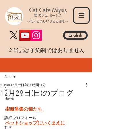
Cat Cafe Miysis
猫 カフェ ミーシス
～ねこと楽しいひとときを～
English
​※当店は予約制ではありません
記事
ALL
2019年12月29日
読了時間: 1分
ALL
12月29日(日)のブログ
News
ブログ
里親募集の猫たち 
詳細プロフィール
ペットショップにいくまえに
動画