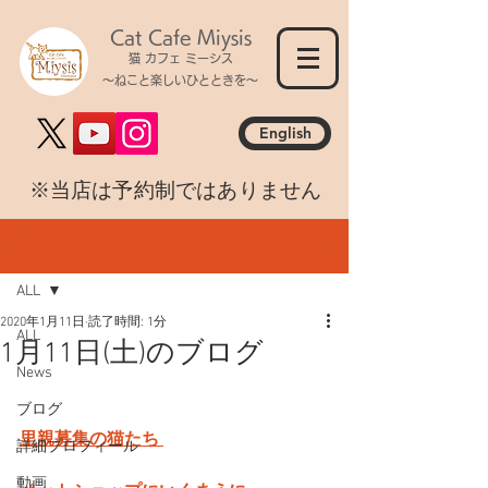
Cat Cafe Miysis
猫 カフェ ミーシス
～ねこと楽しいひとときを～
English
​※当店は予約制ではありません
記事
ALL
2020年1月11日
読了時間: 1分
ALL
1月11日(土)のブログ
News
ブログ
里親募集の猫たち 
詳細プロフィール
動画