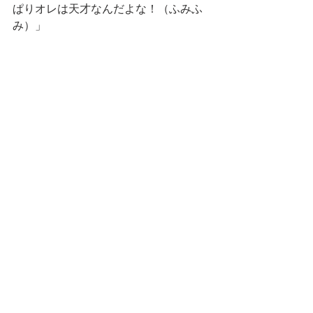
ぱりオレは天才なんだよな！（ふみふ
み）」