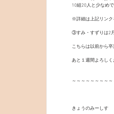
10組20人と少な
※詳細は上記リンク
③すみ・すずりは2
こちらは以前から卒
あと１週間よろしくお
～～～～～～～～～
きょうのみーしす