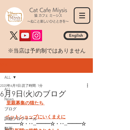
Cat Cafe Miysis
猫 カフェ ミーシス
～ねこと楽しいひとときを～
English
​※当店は予約制ではありません
記事
ALL
2020年6月9日
読了時間: 1分
ALL
6月9日(火)のブログ
News
里親募集の猫たち 
ブログ
ペットショップにいくまえに
詳細プロフィール
━━━☆・‥…━━━☆・‥…━━━☆
動画