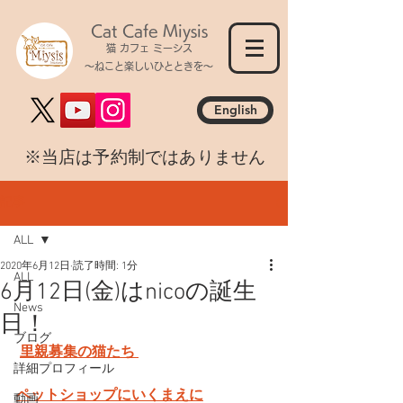
Cat Cafe Miysis
猫 カフェ ミーシス
～ねこと楽しいひとときを～
English
​※当店は予約制ではありません
記事
ALL
2020年6月12日
読了時間: 1分
ALL
6月12日(金)はnicoの誕生
News
日！
ブログ
里親募集の猫たち 
詳細プロフィール
ペットショップにいくまえに
動画