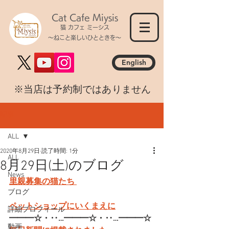
Cat Cafe Miysis
猫 カフェ ミーシス
～ねこと楽しいひとときを～
English
​※当店は予約制ではありません
記事
ALL
2020年8月29日
読了時間: 1分
ALL
8月29日(土)のブログ
News
里親募集の猫たち 
ブログ
ペットショップにいくまえに
詳細プロフィール
━━━☆・‥…━━━☆・‥…━━━☆
動画