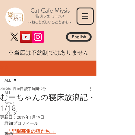
Cat Cafe Miysis
猫 カフェ ミーシス
～ねこと楽しいひとときを～
English
​※当店は予約制ではありません
記事
ALL
2019年1月18日
読了時間: 2分
ALL
むーちゃんの寝床放浪記・
News
1/18
ブログ
更新日：
2019年1月19日
詳細プロフィール
「里親募集の猫たち 」
動画