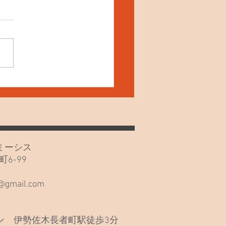
20日(月)久しぶりでごめん
い🙏
カフェミーシス
6-99
階
s@gmail.com
 伊勢佐木長者町駅徒歩3分