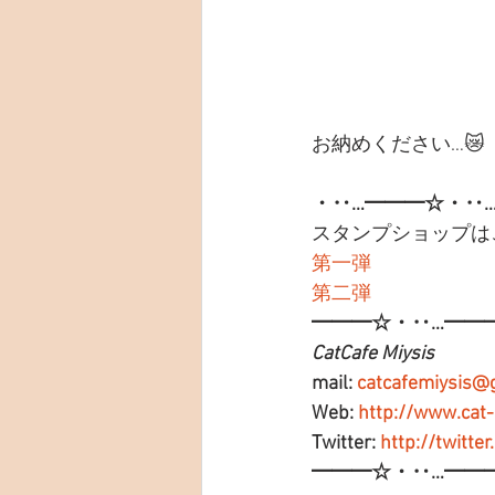
お納めください…😿
・‥…━━━☆・‥
スタンプショップは
第一弾
第二弾
━━━☆・‥…━━
CatCafe Miysis 
mail: 
catcafemiysis@
Web: 
http://www.cat
Twitter: 
http://twitte
━━━☆・‥…━━