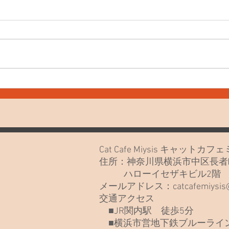
7月30日(木) お知らせや最近
7月
のねこたち
なさ
Cat Cafe Miysis キャット
住所：神奈川県横浜市中区長者町
ハローイセザキビル2
メールアドレス：
catcafemiysi
交通アクセス
■JR関内駅 徒歩5分
■横浜市営地下鉄ブルーライン