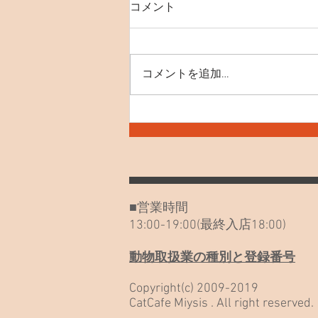
8月8日(土) 世界ねこの日
コメント
【SNS】 instagram X(Twitter)
YouTube 【おすすめ記事】 里親
募集の猫たち ペットショップに
コメントを追加…
いくまえに 初めてご来店をお考
えのお客様へ(お子様とのご利用
をご検討のお客様へ) ミーシス
SONG 聞いてみて！ ネコノート
始めました！ 外猫を見つけた、
保護したいと思われた方へ ポイ
ントカードのご利用について 26
年6月～土日祝日の営業時間が変
■営業時間
更になります 「野良だったんだ
13:00-19:00(最終入店18:00)
も
動物取扱業の種別と登録番号
Copyright(c) 2009-2019
CatCafe Miysis . All right reserved.