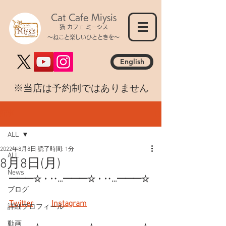
Cat Cafe Miysis
猫 カフェ ミーシス
～ねこと楽しいひとときを～
English
​※当店は予約制ではありません
記事
ALL
2022年8月8日
読了時間: 1分
ALL
8月8日(月)
News
━━━☆・‥…━━━☆・‥…━━━☆
ブログ
Twitter
Instagram
詳細プロフィール
動画