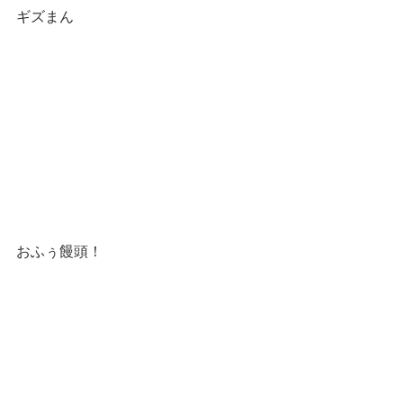
ギズまん
おふぅ饅頭！