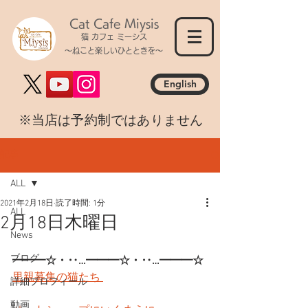
Cat Cafe Miysis
猫 カフェ ミーシス
～ねこと楽しいひとときを～
English
​※当店は予約制ではありません
記事
ALL
2021年2月18日
読了時間: 1分
ALL
2月18日木曜日
News
ブログ
━━━☆・‥…━━━☆・‥…━━━☆
里親募集の猫たち 
詳細プロフィール
動画