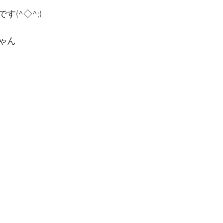
(^◇^;)
ゃん