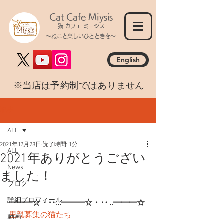
Cat Cafe Miysis
猫 カフェ ミーシス
～ねこと楽しいひとときを～
English
​※当店は予約制ではありません
記事
ALL
2021年12月28日
読了時間: 1分
ALL
2021年ありがとうござい
News
ました！
ブログ
詳細プロフィール
━━━☆・‥…━━━☆・‥…━━━☆
里親募集の猫たち 
動画