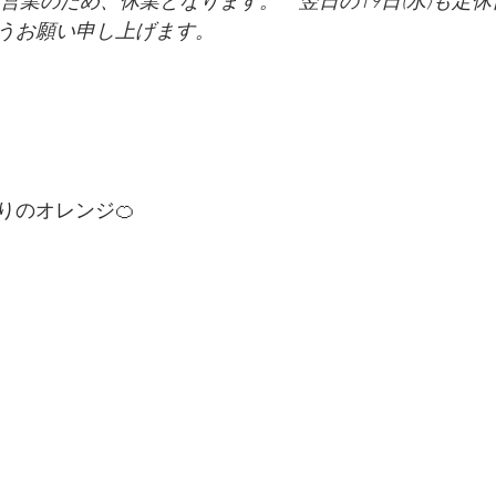
切り営業のため、休業となります。　翌日の19日(水)も定
うお願い申し上げます。
りのオレンジ🍊