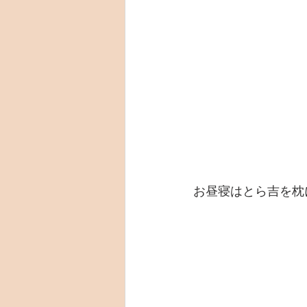
お昼寝はとら吉を枕に