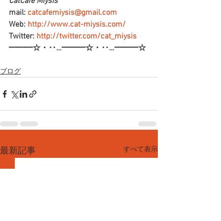
CatCafe Miysis 
mail: 
catcafemiysis@gmail.com
Web: 
http://www.cat-miysis.com/
Twitter: 
http://twitter.com/cat_miysis
━━━☆・‥…━━━☆・‥…━━━☆
ブログ
すべて表示
最新記事