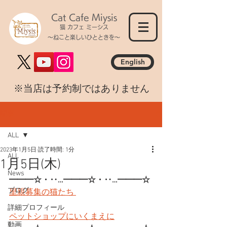
Cat Cafe Miysis
猫 カフェ ミーシス
～ねこと楽しいひとときを～
English
​※当店は予約制ではありません
記事
ALL
2023年1月5日
読了時間: 1分
ALL
1月5日(木)
News
━━━☆・‥…━━━☆・‥…━━━☆
ブログ
里親募集の猫たち 
詳細プロフィール
ペットショップにいくまえに
動画