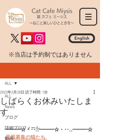
Cat Cafe Miysis
猫 カフェ ミーシス
～ねこと楽しいひとときを～
English
​※当店は予約制ではありません
記事
ALL
2022年2月28日
読了時間: 1分
ALL
しばらくお休みいたしま
News
す
ブログ
詳細プロフィール
━━━☆・‥…━━━☆・‥…━━━☆
里親募集の猫たち 
動画