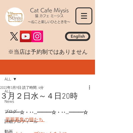
Cat Cafe Miysis
猫 カフェ ミーシス
～ねこと楽しいひとときを～
English
​※当店は予約制ではありません
記事
ALL
2022年3月9日
読了時間: 4分
ALL
３月２日水～４日20時
News
ブログ
━━━☆・‥…━━━☆・‥…━━━☆
里親募集の猫たち 
詳細プロフィール
動画