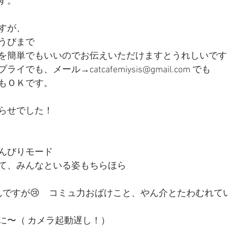
す。
すが、
うびまで　
を簡単でもいいのでお伝えいただけますとうれしいです
でも、メール→catcafemiysis@gmail.com でも
もＯＫです。
らせでした！
んびりモード
て、みんなといる姿もちらほら
んですが😢　コミュ力おばけこと、やん介とたわむれて
に〜（ カメラ起動遅し！）