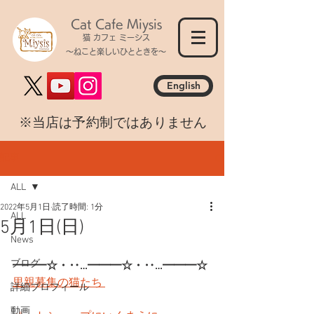
Cat Cafe Miysis
猫 カフェ ミーシス
～ねこと楽しいひとときを～
English
​※当店は予約制ではありません
記事
ALL
2022年5月1日
読了時間: 1分
ALL
5月1日(日)
News
ブログ
━━━☆・‥…━━━☆・‥…━━━☆
里親募集の猫たち 
詳細プロフィール
動画