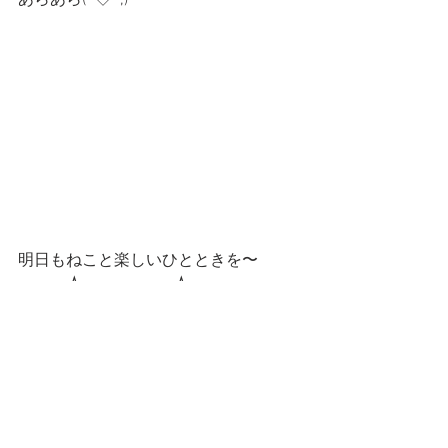
明日もねこと楽しいひとときを〜
━━━☆・‥…━━━☆・‥…━
 スタンプショップはこちらです！
第一弾
第二弾
━━━☆・‥…━━━☆・‥…━━━☆