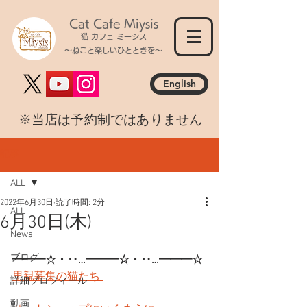
Cat Cafe Miysis
猫 カフェ ミーシス
～ねこと楽しいひとときを～
English
​※当店は予約制ではありません
記事
ALL
2022年6月30日
読了時間: 2分
ALL
6月30日(木)
News
ブログ
━━━☆・‥…━━━☆・‥…━━━☆
里親募集の猫たち 
詳細プロフィール
動画