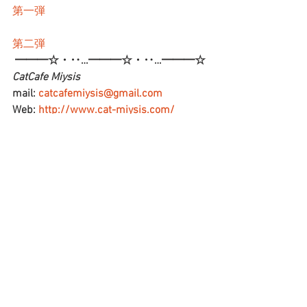
第一弾
第二弾
━━━☆・‥…━━━☆・‥…━━━☆
CatCafe Miysis 
mail: 
catcafemiysis@gmail.com
Web: 
http://www.cat-miysis.com/
Twitter: 
http://twitter.com/cat_miysis
━━━☆・‥…━━━☆・‥…━━━☆
ブログ
すべて表示
最新記事