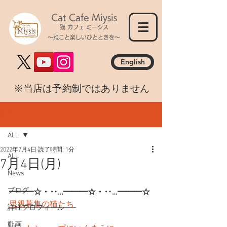
Cat Cafe Miysis
猫 カフェ ミーシス
～ねこと楽しいひとときを～
English
​※当店は予約制ではありません
記事
ALL
2022年7月4日
読了時間: 1分
ALL
7月4日(月)
News
ブログ
━━━☆・‥…━━━☆・‥…━━━☆
里親募集の猫たち 
詳細プロフィール
動画