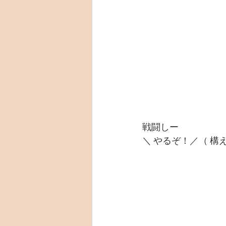
戦闘しー
＼ やるぞ！／（ 構