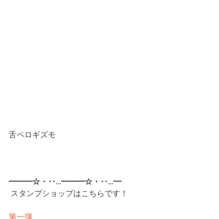
舌ペロギズモ
━━━☆・‥…━━━☆・‥…━
 スタンプショップはこちらです！
第一弾