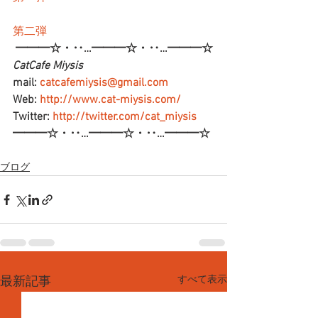
第二弾
━━━☆・‥…━━━☆・‥…━━━☆
CatCafe Miysis 
mail: 
catcafemiysis@gmail.com
Web: 
http://www.cat-miysis.com/
Twitter: 
http://twitter.com/cat_miysis
━━━☆・‥…━━━☆・‥…━━━☆
ブログ
すべて表示
最新記事