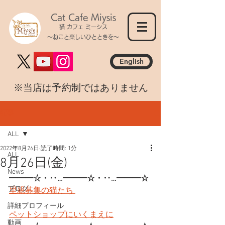
Cat Cafe Miysis
猫 カフェ ミーシス
～ねこと楽しいひとときを～
English
​※当店は予約制ではありません
記事
ALL
2022年8月26日
読了時間: 1分
ALL
8月26日(金)
News
━━━☆・‥…━━━☆・‥…━━━☆
ブログ
里親募集の猫たち 
詳細プロフィール
ペットショップにいくまえに
動画