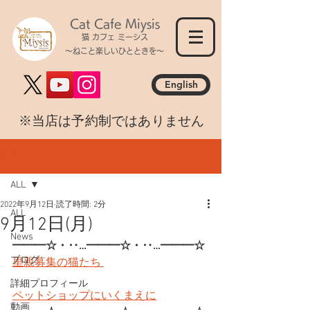
Cat Cafe Miysis
猫 カフェ ミーシス
～ねこと楽しいひとときを～
English
​※当店は予約制ではありません
記事
ALL
2022年9月12日
読了時間: 2分
ALL
9月12日(月)
News
━━━☆・‥…━━━☆・‥…━━━☆
ブログ
里親募集の猫たち 
詳細プロフィール
ペットショップにいくまえに
動画