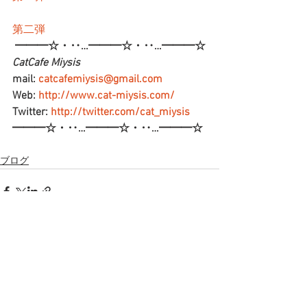
第二弾
━━━☆・‥…━━━☆・‥…━━━☆
CatCafe Miysis 
mail: 
catcafemiysis@gmail.com
Web: 
http://www.cat-miysis.com/
Twitter: 
http://twitter.com/cat_miysis
━━━☆・‥…━━━☆・‥…━━━☆
ブログ
すべて表示
最新記事