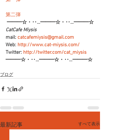
第一弾
第二弾
━━━☆・‥…━━━☆・‥…━━━☆
CatCafe Miysis 
mail: 
catcafemiysis@gmail.com
Web: 
http://www.cat-miysis.com/
Twitter: 
http://twitter.com/cat_miysis
━━━☆・‥…━━━☆・‥…━━━☆
ブログ
すべて表示
最新記事