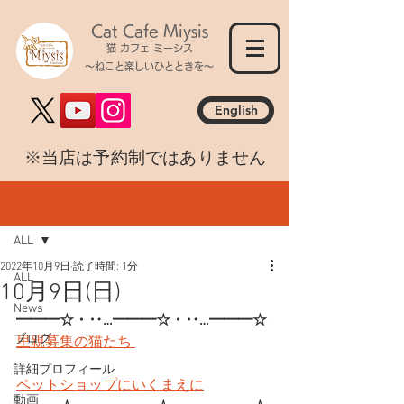
Cat Cafe Miysis
猫 カフェ ミーシス
～ねこと楽しいひとときを～
English
​※当店は予約制ではありません
記事
ALL
2022年10月9日
読了時間: 1分
ALL
10月9日(日)
News
━━━☆・‥…━━━☆・‥…━━━☆
ブログ
里親募集の猫たち 
詳細プロフィール
ペットショップにいくまえに
動画