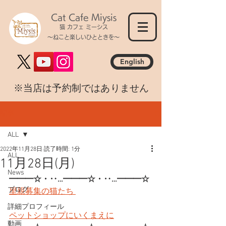
Cat Cafe Miysis
猫 カフェ ミーシス
～ねこと楽しいひとときを～
English
​※当店は予約制ではありません
記事
ALL
2022年11月28日
読了時間: 1分
ALL
11月28日(月)
News
━━━☆・‥…━━━☆・‥…━━━☆
ブログ
里親募集の猫たち 
詳細プロフィール
ペットショップにいくまえに
動画