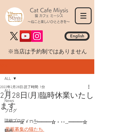
Cat Cafe Miysis
猫 カフェ ミーシス
～ねこと楽しいひとときを～
English
​※当店は予約制ではありません
記事
ALL
2022年2月28日
読了時間: 1分
ALL
2月28日(月)臨時休業いたし
News
ます
ブログ
詳細プロフィール
━━━☆・‥…━━━☆・‥…━━━☆
里親募集の猫たち 
動画