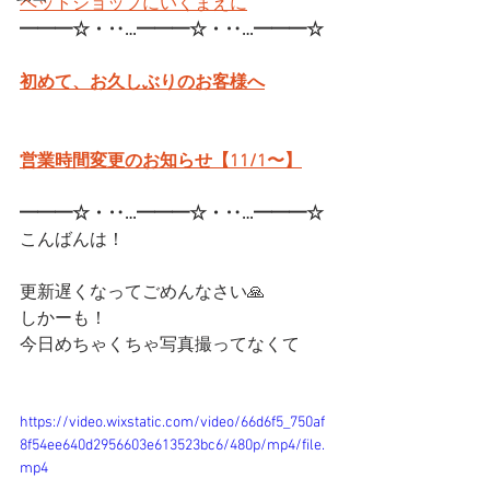
ペットショップにいくまえに
━━━☆・‥…━━━☆・‥…━━━☆
初めて、お久しぶりのお客様へ
営業時間変更のお知らせ【11/1〜】
━━━☆・‥…━━━☆・‥…━━━☆
こんばんは！
更新遅くなってごめんなさい🙏
しかーも！
今日めちゃくちゃ写真撮ってなくて
https://video.wixstatic.com/video/66d6f5_750af
8f54ee640d2956603e613523bc6/480p/mp4/file.
mp4