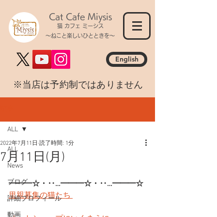
Cat Cafe Miysis
猫 カフェ ミーシス
～ねこと楽しいひとときを～
English
​※当店は予約制ではありません
記事
ALL
2022年7月11日
読了時間: 1分
ALL
7月11日(月)
News
ブログ
━━━☆・‥…━━━☆・‥…━━━☆
里親募集の猫たち 
詳細プロフィール
動画