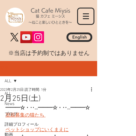
Cat Cafe Miysis
猫 カフェ ミーシス
～ねこと楽しいひとときを～
English
​※当店は予約制ではありません
記事
ALL
2023年2月25日
読了時間: 1分
ALL
2月25日(土)
News
━━━☆・‥…━━━☆・‥…━━━☆
ブログ
里親募集の猫たち 
詳細プロフィール
ペットショップにいくまえに
動画