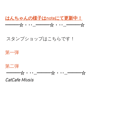
はんちゃんの様子はnoteにて更新中！
━━━☆・‥…━━━☆・‥…━━━☆
 スタンプショップはこちらです！
第一弾
第二弾
━━━☆・‥…━━━☆・‥…━━━☆
CatCafe Miysis 
mail: 
catcafemiysis@gmail.com
Web: 
http://www.cat-miysis.com/
Twitter: 
http://twitter.com/cat_miysis
━━━☆・‥…━━━☆・‥…━━━☆
ブログ