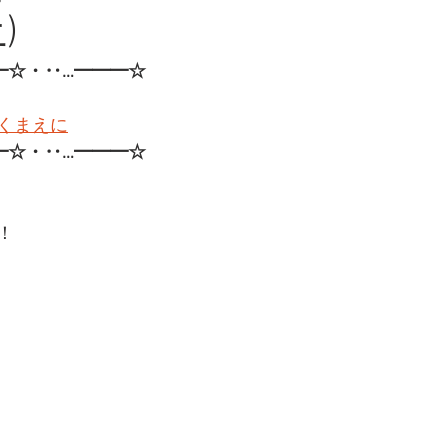
)
━☆・‥…━━━☆
くまえに
━☆・‥…━━━☆
！