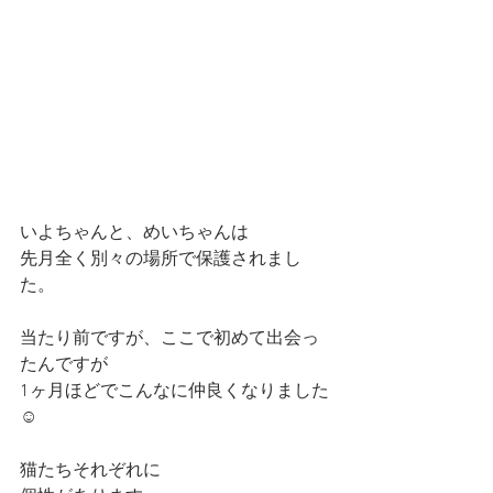
いよちゃんと、めいちゃんは
先月全く別々の場所で保護されまし
た。
当たり前ですが、ここで初めて出会っ
たんですが
1ヶ月ほどでこんなに仲良くなりました
☺️
猫たちそれぞれに