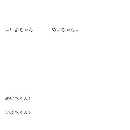
←いよちゃん　　　　めいちゃん→
めいちゃん↑
いよちゃん↓