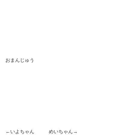
おまんじゅう
←いよちゃん　　　めいちゃん→