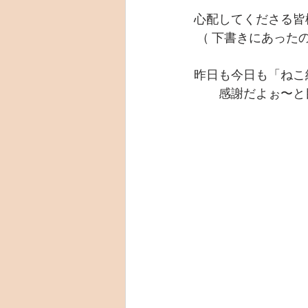
心配してくださる皆
 （ 下書きにあっ
昨日も今日も「ねこ
　　感謝だよぉ〜と