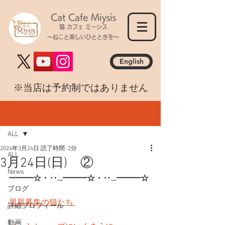
Cat Cafe Miysis
猫 カフェ ミーシス
～ねこと楽しいひとときを～
English
​※当店は予約制ではありません
記事
ALL
2024年3月24日
読了時間: 2分
ALL
3月24日(日) ②
News
━━━☆・‥…━━━☆・‥…━━━☆
ブログ
里親募集の猫たち 
詳細プロフィール
動画