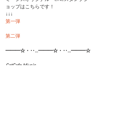
ョップはこちらです！
↓↓↓
第一弾
第二弾
━━━☆・‥…━━━☆・‥…━━━☆
CatCafe Miysis 
mail: catcafemiysis@gmail.com
Web: 
http://www.cat-miysis.com/
Twitter: 
http://twitter.com/cat_miysis
━━━☆・‥…━━━☆・‥…━━━☆