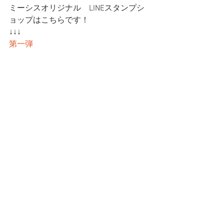
ミーシスオリジナル　LINEスタンプシ
ョップはこちらです！
↓↓↓
第一弾
第二弾
━━━☆・‥…━━━☆・‥…━━━☆
CatCafe Miysis 
mail: catcafemiysis@gmail.com
Web: 
http://www.cat-miysis.com/
Twitter: 
http://twitter.com/cat_miysis
━━━☆・‥…━━━☆・‥…━━━☆