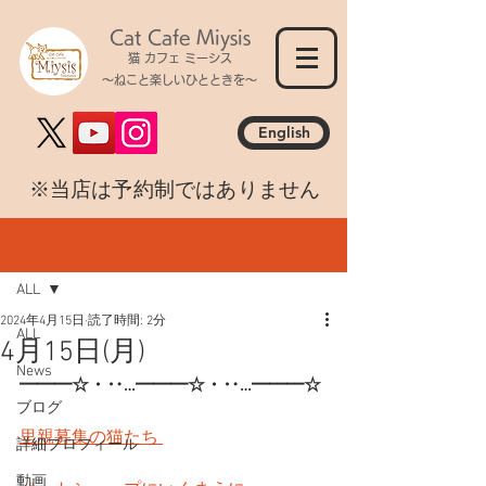
Cat Cafe Miysis
猫 カフェ ミーシス
～ねこと楽しいひとときを～
English
​※当店は予約制ではありません
記事
ALL
2024年4月15日
読了時間: 2分
ALL
4月15日(月)
News
━━━☆・‥…━━━☆・‥…━━━☆
ブログ
里親募集の猫たち 
詳細プロフィール
動画