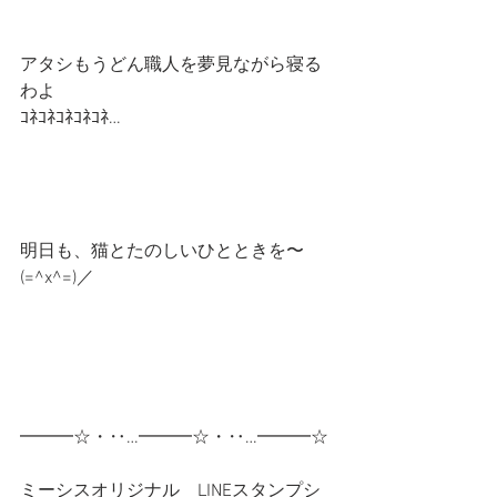
アタシもうどん職人を夢見ながら寝る
わよ
ｺﾈｺﾈｺﾈｺﾈｺﾈ…
明日も、猫とたのしいひとときを〜
(=^x^=)／
━━━☆・‥…━━━☆・‥…━━━☆
ミーシスオリジナル　LINEスタンプシ