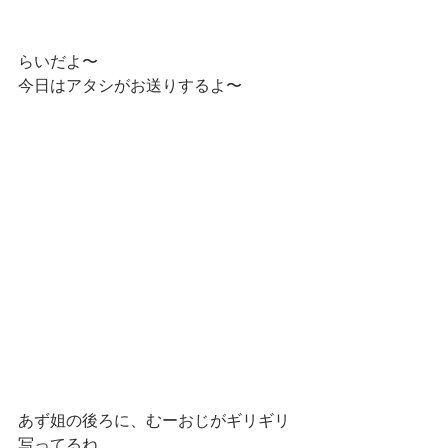
らいだよ〜
今日はアタシがお送りするよ〜
あず姐の後ろに、むーおじがギリギリ
写ってるね