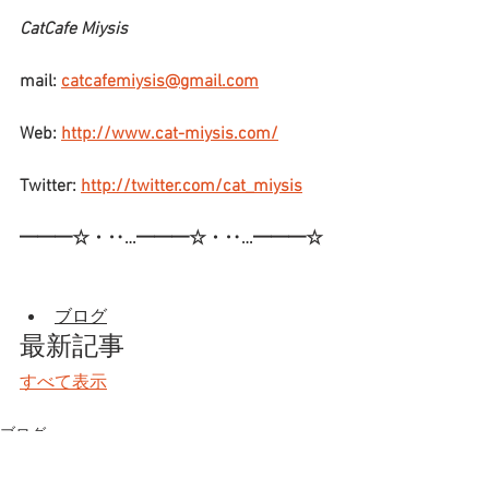
CatCafe Miysis
mail: 
catcafemiysis@gmail.com
Web: 
http://www.cat-miysis.com/
Twitter: 
http://twitter.com/cat_miysis
━━━☆・‥…━━━☆・‥…━━━☆
ブログ
最新記事
すべて表示
ブログ