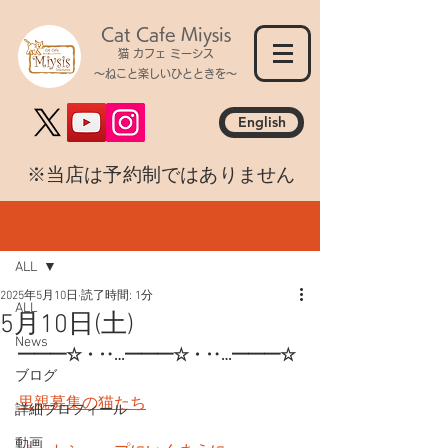
Cat Cafe Miysis
猫 カフェ ミーシス
～ねこと楽しいひとときを～
English
​※当店は予約制ではありません
記事
ALL
2025年5月10日
読了時間: 1分
ALL
5月10日(土)
News
━━━☆・‥…━━━☆・‥…━━━☆
ブログ
里親募集の猫たち
詳細プロフィール
動画