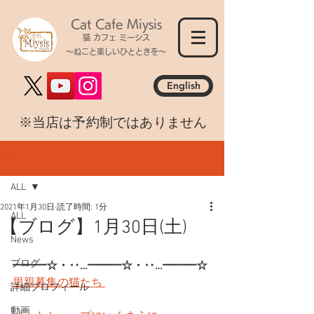
Cat Cafe Miysis
猫 カフェ ミーシス
～ねこと楽しいひとときを～
English
​※当店は予約制ではありません
記事
ALL
2021年1月30日
読了時間: 1分
ALL
【ブログ】1月30日(土)
News
ブログ
━━━☆・‥…━━━☆・‥…━━━☆
里親募集の猫たち 
詳細プロフィール
動画