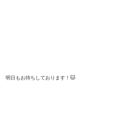
明日もお待ちしております！🐱
━━━☆・‥…━━━☆・‥…━━━☆
 スタンプショップはこちらです！
第一弾
第二弾
━━━☆・‥…━━━☆・‥…━━━☆