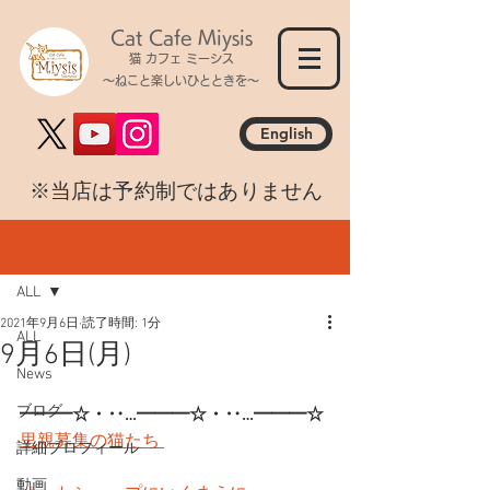
Cat Cafe Miysis
猫 カフェ ミーシス
～ねこと楽しいひとときを～
English
​※当店は予約制ではありません
記事
ALL
2021年9月6日
読了時間: 1分
ALL
9月6日(月)
News
ブログ
━━━☆・‥…━━━☆・‥…━━━☆
里親募集の猫たち 
詳細プロフィール
動画