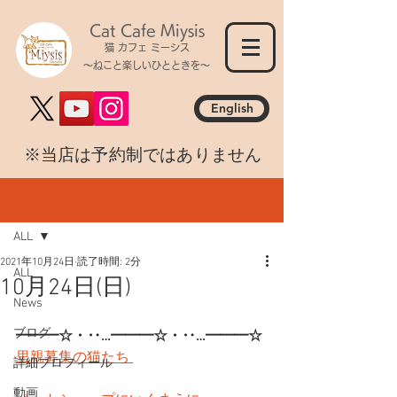
Cat Cafe Miysis
猫 カフェ ミーシス
～ねこと楽しいひとときを～
English
​※当店は予約制ではありません
記事
ALL
2021年10月24日
読了時間: 2分
ALL
10月24日(日)
News
ブログ
━━━☆・‥…━━━☆・‥…━━━☆
里親募集の猫たち 
詳細プロフィール
動画