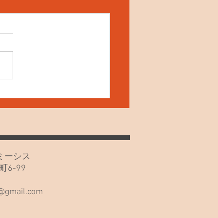
4日(土) ねこの夜鳴き！
カフェミーシス
6-99
階
s@gmail.com