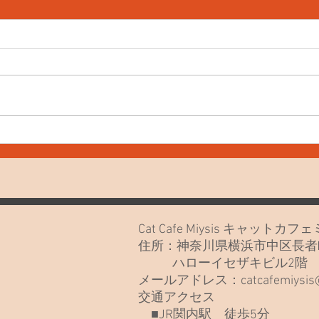
7月
7月20日(月)久しぶりでごめん
なさい🙏
Cat Cafe Miysis キャット
住所：神奈川県横浜市中区長者町
ハローイセザキビル2
メールアドレス：
catcafemiysi
交通アクセス
■JR関内駅 徒歩5分